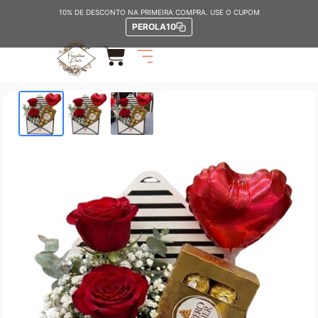
10% DE DESCONTO NA PRIMEIRA COMPRA. USE O CUPOM
PEROLA10
Início
/
OCASIÕES
/
NAMORADOS
/ Carta de Amor