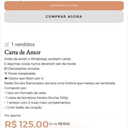
Adicionar ao carrinho
COMPRAR AGORA
🛒 1 vendidos
Carta de Amor
Antes de existir o WhatsApp, existiam cartas.
E algumas coisas nunca deveriam sair de moda:
💌 Declarações sinceras
🌹 Flores inesperadas
❤️ Gestos que falam por si
Neste Dia dos Namorados, escreva uma história que mereça ser lembrada.
Composto por:
– 1 box em formato de carta
– 1 caixa de bombons Ferrero Rocher 100g
– 1 arranjo com 2 rosas mais complementos
– 1 mini balão de coração
Por apenas
R$
125,00
12x de
R$
10,42