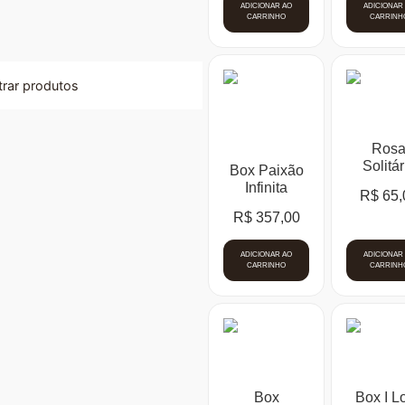
ADICIONAR AO
ADICIONAR
CARRINHO
CARRINH
ltrar produtos
Ros
Solitár
Box Paixão
Infinita
R$
65,
R$
357,00
ADICIONAR AO
ADICIONAR
CARRINHO
CARRINH
Box
Box I L