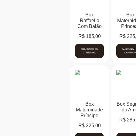
Box
Box
Raffaello
Materni
Com Balão
Prince
R$
185,00
R$
225
ADICIONAR AO
ADICIONAR
CARRINHO
CARRINH
Box
Box Seg
Maternidade
do Am
Príncipe
R$
285
R$
225,00