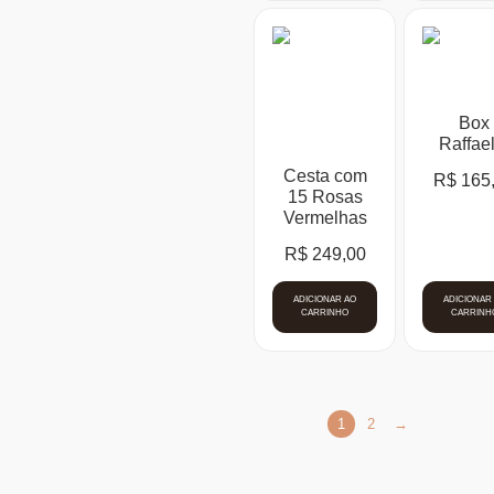
Box
Raffae
Cesta com
R$
165
15 Rosas
Vermelhas
R$
249,00
ADICIONAR AO
ADICIONAR
CARRINHO
CARRINH
1
2
→