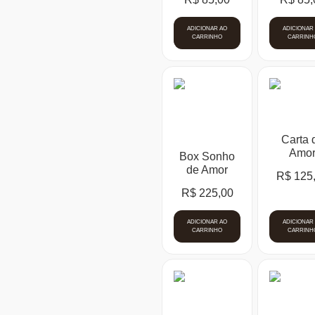
ADICIONAR AO
ADICIONAR
CARRINHO
CARRINH
Carta 
Amo
Box Sonho
de Amor
R$
125
R$
225,00
ADICIONAR AO
ADICIONAR
CARRINHO
CARRINH