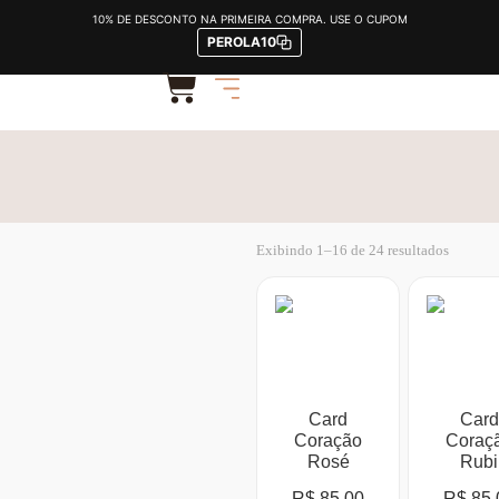
ARRANJO COM ROSAS
10% DE DESCONTO NA PRIMEIRA COMPRA. USE O CUPOM
PEROLA10
Exibindo 1–16 de 24 resultados
Card
Card
Coração
Coraç
Rosé
Rubi
R$
85,00
R$
85,