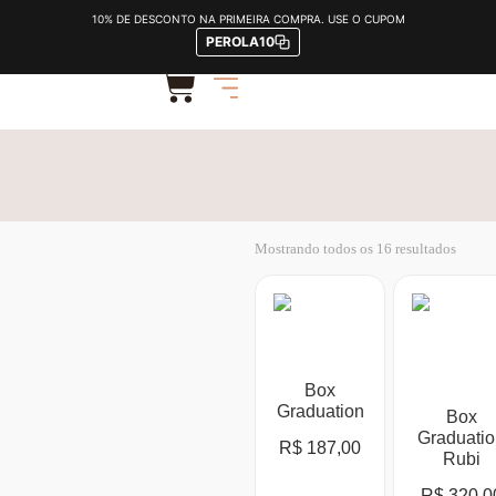
FORMATURA
10% DE DESCONTO NA PRIMEIRA COMPRA. USE O CUPOM
PEROLA10
Mostrando todos os 16 resultados
Box
Graduation
Box
Graduati
R$
187,00
Rubi
R$
320,0