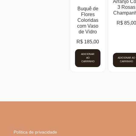
Arranjo C
3 Rosas
Buquê de
Champan
Flores
Coloridas
R$
85,0
com Vaso
de Vidro
R$
185,00
ADICIONAR
AO
ADICIONAR AO
CARRINHO
CARRINHO
Política de privacidade