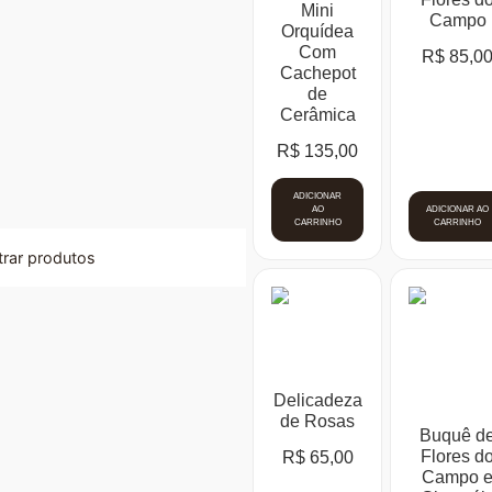
Mini
Campo
Orquídea
Com
R$
85,0
Cachepot
de
Cerâmica
R$
135,00
ADICIONAR
AO
ADICIONAR AO
CARRINHO
CARRINHO
ltrar produtos
Delicadeza
de Rosas
Buquê d
Flores d
R$
65,00
Campo 