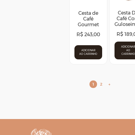
Cesta 
Cesta de
Café C
Café
Gulosei
Gourmet
R$
189,
R$
243,00
ADICIONA
ADICIONAR
AO
AO CARRINHO
CARRINHO
1
2
→