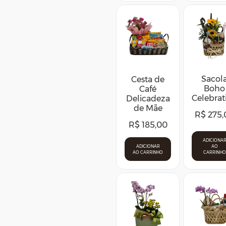
Sacol
Cesta de
Boho
Café
Celebrat
Delicadeza
de Mãe
R$
275,
R$
185,00
ADICIONA
ADICIONAR
AO
AO CARRINHO
CARRINHO