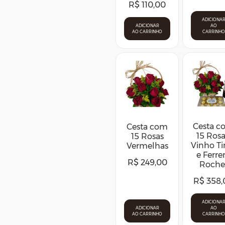
R$
110,00
ADICIONA
ADICIONAR
AO
AO CARRINHO
CARRINHO
Cesta 
Cesta com
15 Rosa
15 Rosas
Vinho Ti
Vermelhas
e Ferre
R$
249,00
Roche
R$
358,
ADICIONA
ADICIONAR
AO
AO CARRINHO
CARRINHO