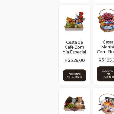
Cesta
Cesta de
Manh
Café Bom
Com Flo
dia Especial
R$
165,
R$
229,00
ADICIONA
ADICIONAR
AO
AO CARRINHO
CARRINHO