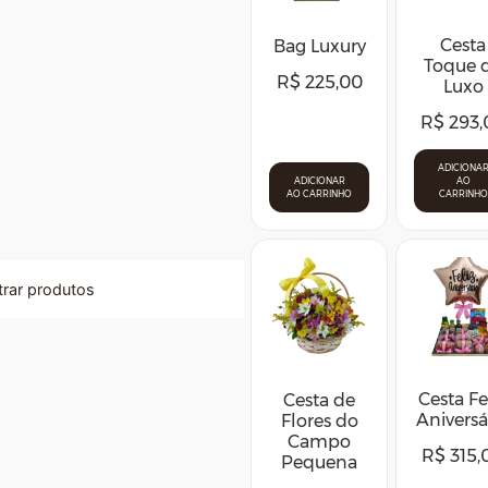
Cesta
Bag Luxury
Toque 
R$
225,00
Luxo
R$
293,
ADICIONA
ADICIONAR
AO
AO CARRINHO
CARRINHO
ltrar produtos
Cesta Fe
Cesta de
Aniversá
Flores do
Campo
R$
315,
Pequena