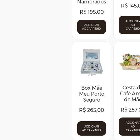
Namorados
R$
145,
R$
195,00
ADICIONA
ADICIONAR
AO
AO CARRINHO
CARRINHO
Cesta 
Box Mãe
Café A
Meu Porto
de Mã
Seguro
R$
257,
R$
265,00
ADICIONA
ADICIONAR
AO
AO CARRINHO
CARRINHO