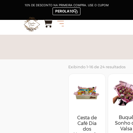
CESTAS
10% DE DESCONTO NA PRIMEIRA COMPRA. USE O CUPOM
PEROLA10
Exibindo 1–16 de 24 resultados
Buqu
Cesta de
Sonho 
Café Dia
Valsa
dos