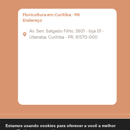
Floricultura em Curitiba - PR
Endereço
Av. Sen. Salgado Filho, 3801 - loja 01 -
Uberaba, Curitiba - PR, 81570-000
FLORICULTURA PEROLA
TODOS OS DIREITOS RESERVADOS -
Estamos usando cookies para oferecer a você a melhor
2025