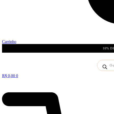
Carrinho
10% D
Pesquisar
produtos
R$
0,00
0