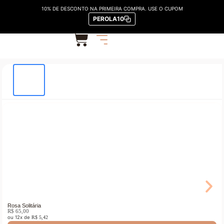
10% DE DESCONTO NA PRIMEIRA COMPRA. USE O CUPOM
PEROLA10
Início
/
OCASIÕES
/
NAMORADOS
/ Arranjo Com 3 Rosas Vermelhas
Rosa Solitária
R$
65,00
ou 12x de
R$
5,42