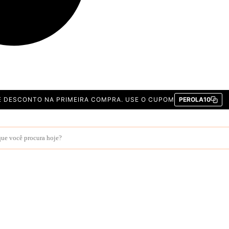
E DESCONTO NA PRIMEIRA COMPRA. USE O CUPOM
PEROLA10
r
s