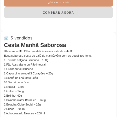
Adicionar ao carrinho
COMPRAR AGORA
🛒 5 vendidos
Cesta Manhã Saborosa
Uhmmmmm!!!!! Olha que delícia essa cesta de café!!!!
Essa saborosa cesta de café da manhã vêm com os seguintes itens:
1 Torrada salgada Bauduco – 160g
1 Pão Australiano ou Pão integral
1 Croissant ou Brioche
1 Capuccino solúvel 3 Corações – 20g
3 Sachê de chá Mate Leão
10 Sachê de açúcar
1 Nutella – 140g
1 Geléia – 240g
2 Bolinho- 40g
1 Bolacha wafer Bauduco – 140g
2 Bolacha Clube Social – 26g
2 Sucos – 200ml
2 Achocolatado Nescau – 200ml