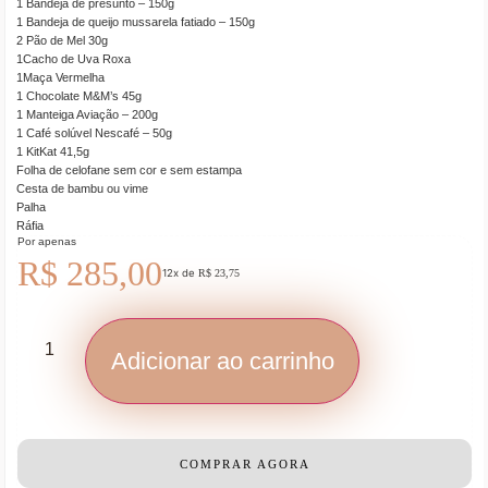
1 Bandeja de presunto – 150g
1 Bandeja de queijo mussarela fatiado – 150g
2 Pão de Mel 30g
1Cacho de Uva Roxa
1Maça Vermelha
1 Chocolate M&M’s 45g
1 Manteiga Aviação – 200g
1 Café solúvel Nescafé – 50g
1 KitKat 41,5g
Folha de celofane sem cor e sem estampa
Cesta de bambu ou vime
Palha
Ráfia
Por apenas
R$
285,00
12x de
R$
23,75
Adicionar ao carrinho
COMPRAR AGORA