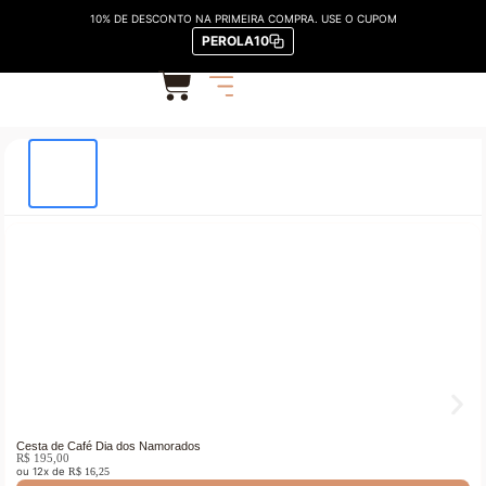
10% DE DESCONTO NA PRIMEIRA COMPRA. USE O CUPOM
PEROLA10
Início
/
CESTAS
/
CESTAS DE CAFÉ DA MANHÃ
/ Cesta Manhã Saborosa
Cesta de Café Dia dos Namorados
R$
195,00
ou 12x de
R$
16,25