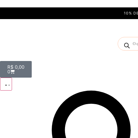
10% D
R$
0,00
0