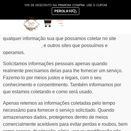
10% DE DESCONTO NA PRIMEIRA COMPRA. USE O CUPOM
Política Privacidade
PEROLA10
A sua privacidade é importante para nós. É política do
Floricultura Pérola respeitar a sua privacidade em relação a
qualquer informação sua que possamos coletar no site
Floricultura Pérola
, e outros sites que possuímos e
operamos.
Solicitamos informações pessoais apenas quando
realmente precisamos delas para lhe fornecer um serviço.
Fazemo-lo por meios justos e legais, com o seu
conhecimento e consentimento. Também informamos por
que estamos coletando e como será usado.
Apenas retemos as informações coletadas pelo tempo
necessário para fornecer o serviço solicitado. Quando
armazenamos dados, protegemos dentro de meios
comercialmente aceitáveis ​​para evitar perdas e roubos, bem